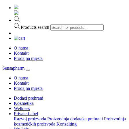
Products search
O nama
Kontakt
Prodajna mjesta
Sensapharm
O nama
Kontakt
Prodajna mjesta
Dodaci prehrani
Kozmetika
Wellness
Private Label
Razvoj proizvoda
Proizvodnja dodataka prehrani
Proizvodnja
kozmetičkih proizvoda
Konzalting