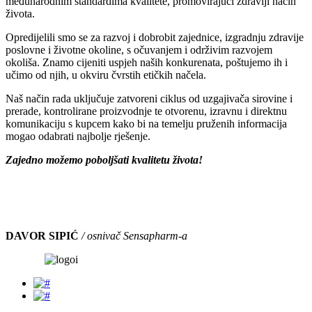
međunarodnim standardima kvalitete, promovirajući zdraviji način
života.
Opredijelili smo se za razvoj i dobrobit zajednice, izgradnju zdravije
poslovne i životne okoline, s očuvanjem i održivim razvojem
okoliša. Znamo cijeniti uspjeh naših konkurenata, poštujemo ih i
učimo od njih, u okviru čvrstih etičkih načela.
Naš način rada uključuje zatvoreni ciklus od uzgajivača sirovine i
prerade, kontrolirane proizvodnje te otvorenu, izravnu i direktnu
komunikaciju s kupcem kako bi na temelju pruženih informacija
mogao odabrati najbolje rješenje.
Zajedno možemo poboljšati kvalitetu života!
DAVOR SIPIĆ
/ osnivač Sensapharm-a