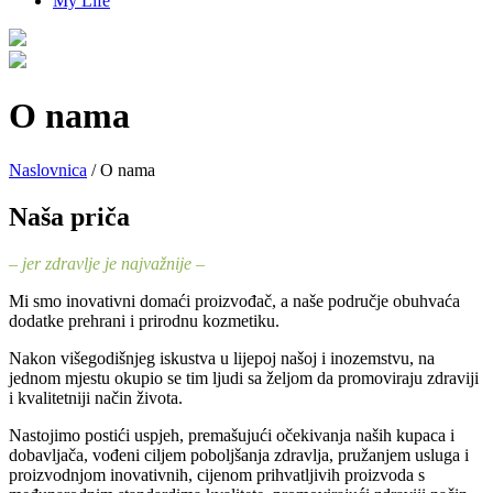
My Life
O nama
Naslovnica
/ O nama
Naša priča
– jer zdravlje je najvažnije –
Mi smo inovativni domaći proizvođač, a naše područje obuhvaća
dodatke prehrani i prirodnu kozmetiku.
Nakon višegodišnjeg iskustva u lijepoj našoj i inozemstvu, na
jednom mjestu okupio se tim ljudi sa željom da promoviraju zdraviji
i kvalitetniji način života.
Nastojimo postići uspjeh, premašujući očekivanja naših kupaca i
dobavljača, vođeni ciljem poboljšanja zdravlja, pružanjem usluga i
proizvodnjom inovativnih, cijenom prihvatljivih proizvoda s